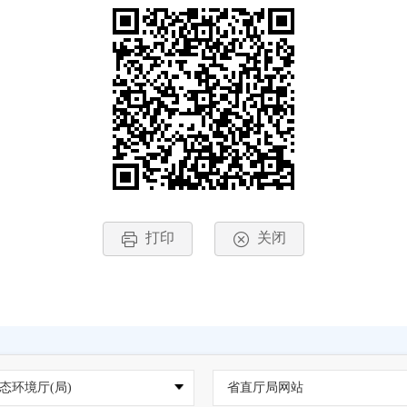
打印
关闭
态环境厅(局)
省直厅局网站