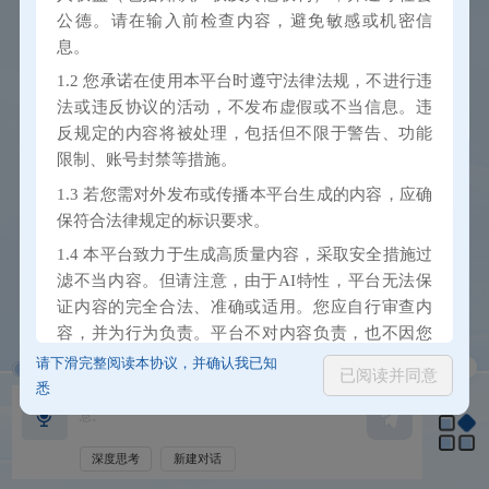
公德。请在输入前检查内容，避免敏感或机密信
息。
1.2 您承诺在使用本平台时遵守法律法规，不进行违
法或违反协议的活动，不发布虚假或不当信息。违
反规定的内容将被处理，包括但不限于警告、功能
限制、账号封禁等措施。
1.3 若您需对外发布或传播本平台生成的内容，应确
保符合法律规定的标识要求。
1.4 本平台致力于生成高质量内容，采取安全措施过
滤不当内容。但请注意，由于AI特性，平台无法保
证内容的完全合法、准确或适用。您应自行审查内
容，并为行为负责。平台不对内容负责，也不因您
使用内容或违反协议而承担责任。
请下滑完整阅读本协议，并确认我已知
清屏
语音播报
已阅读并同意
悉
1.5 您对外发布本平台生成的内容时，应对其真实性
负责
1.6 输出内容仅供参考，不宜作为专业建议或商业用
深度思考
新建对话
途。在重大影响情形下，建议咨询权威机构。您应