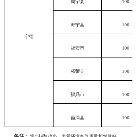
周宁县
100
寿宁县
100
宁德
福安市
100
柘荣县
100
福鼎市
100
霞浦县
100
备注：
综合指数越小，表示环境空气质量相对越好。