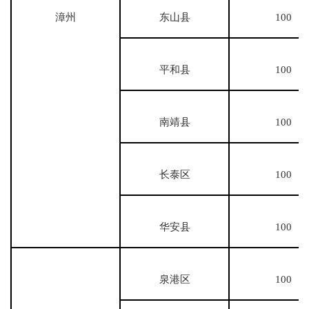
漳州
东山县
100
平和县
100
南靖县
100
长泰区
100
华安县
100
泉港区
100