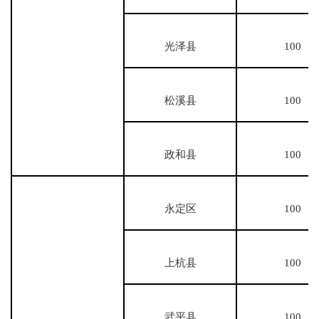
光泽县
100
松溪县
100
政和县
100
永定区
100
上杭县
100
武平县
100