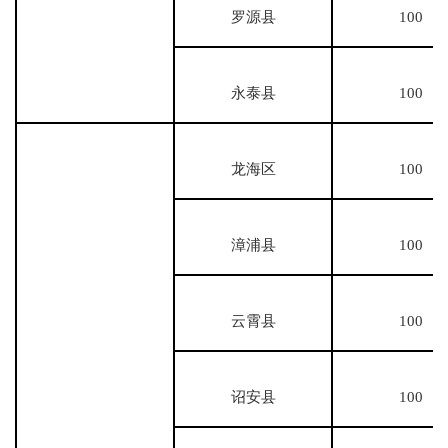
罗源县
100
永泰县
100
龙海区
100
漳浦县
100
云霄县
100
诏安县
100