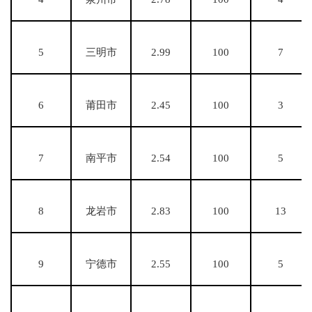
5
三明市
2.99
100
7
6
莆田市
2.45
100
3
7
南平市
2.54
100
5
8
龙岩市
2.83
100
13
9
宁德市
2.55
100
5