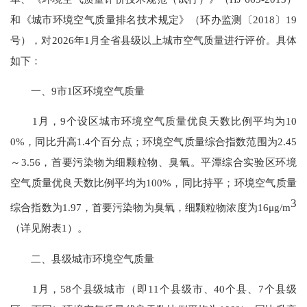
和《城市环境空气质量排名技术规定》（环办监测〔2018〕19
号），对2026年1月全省县级以上城市空气质量进行评价。具体
如下：
一、9市1区环境空气质量
1月，9个设区城市环境空气质量优良天数比例平均为10
0%，同比升高1.4个百分点；环境空气质量综合指数范围为2.45
～3.56，首要污染物为细颗粒物、臭氧。平潭综合实验区环境
空气质量优良天数比例平均为100%，同比持平；环境空气质量
3
综合指数为1.97，首要污染物为臭氧，细颗粒物浓度为16μg/m
（详见附表1）。
二、县级城市环境空气质量
1月，58个县级城市（即11个县级市、40个县、7个县级