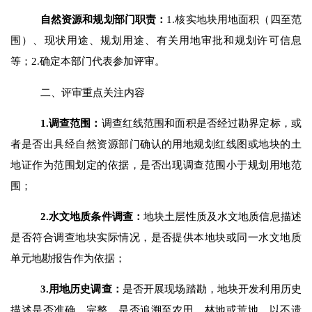
自然资源和规划部门职责：
1.
核实地块用地面积（四至范
围）、现状用途、规划用途、有关用地审批和规划许可信息
等；
2.
确定本部门代表参加评审。
二
、评审重点关注内容
1.
调查范围：
调查红线范围和面积是否经过勘界定标，或
者是否出具经自然资源部门确认的用地规划红线图或地块的土
地证作为范围划定的依据
，
是否出现
调查范围小于规划用地范
围
；
2.
水文地质条件调查：
地块土层性质及水文地质信息描述
是否符合调查地块实际情况，是否提供本地块或同一水文地质
单元地勘报告作为依据；
3.
用地历史调查：
是否
开展现场踏勘
，
地块开发利用历史
描述是否准确、完整，是否追溯至农田、林地或荒地，以不遗