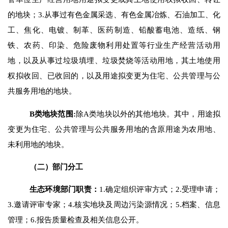
的地块
；
3.
从事过有色金属采选、有色金属冶炼、石油加工、化
工、焦化、电镀、制革、医药制造、铅酸蓄电池、造纸、钢
铁、农药、印染、危险废物利用处置等行业生产经营活动用
地，以及从事过垃圾填埋、垃圾焚烧等活动用地，其土地使用
权拟收回、已收回的，以及用途拟变更
为
住宅、公共管理与公
共服务用地的地块。
B
类地块
范围
:
除
A
类地块以外的其他地块
。其中，用途拟
变更为住宅、公共管理与公共服务用地的含原用途为农用地、
未利用地的地块。
（二）部门分工
生态环境部门职责：
1.
确定组织评审方式；
2.
受理申请；
3.
邀请评审专家；
4.
核实地块及周边污染源情况；
5.
档案、信息
管理；
6.
报告质量检查及相关信息公开。