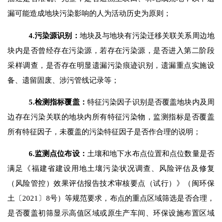
漏可能造成地块污染影响的人为活动历史为原则；
4.
污染源识别：
地块及与地块有污染迁移关联关系周边地
块内是否曾经存在污染源，若存在污染源，是否进入第二阶段
采样调查
，
是否存在
明显遗漏污染痕迹识别，遗漏重点实施设
备、遗留固废、涉污管线记录等；
5.
检测指标覆盖：
特征污染因子识别是否覆盖地块内及周
边存在污染关联的地块内所有特征污染物，监测指标是否覆盖
所有特征因子，未覆盖的污染特征因子是否作合理的说明；
6.
监测点位布设：
土壤和地下水布点位置和点位数量是否
满足《福建省建设用地土壤污染状况调查、风险评估及修复
（风险管控）效果评估报告技术审核要点（试行）》（闽环保
土〔
2021
〕
8
号）等规范要求，布点的重点区域筛选是否合理，
是否覆盖初筛显示高值区域或原生产车间、环保设施布置区域