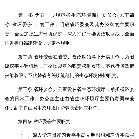
第一条
为进一步规范省生态环境保护委员会
(
以下
简
称
“
省环委会
”
）的工作，明确省环委会及其办公室的主要职
责，全面加强生态环境保护，深入打好污染防治攻坚战，全面
推进美丽
福建
建设，制定本规则。
第二条
省环委会在省委、省政府领导下开展工作，
为
省
级
议事协调机构，
严格按规定的职责权限履职，不代行省政府
决策权限，
不代替省有关职能部门的生态环境保护职责
。
第
三
条
省环委会办公室设在省生态环境厅，承担省环委
会的日常工作。办公室主任由省生态环境厅主要负责同志兼
任，副主任由省生态环境厅
分管
负责同志担任。
第
四
条
省环委会主要职责：
（一）深入学习贯彻习近平生态文明思想和习近平总书