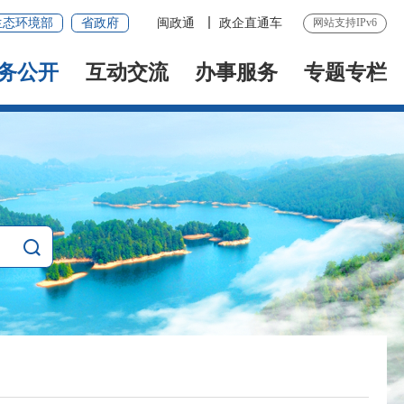
生态环境部
省政府
闽政通
政企直通车
网站支持IPv6
务公开
互动交流
办事服务
专题专栏