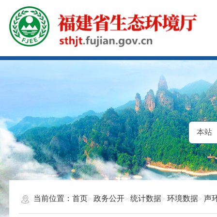
当前位置：
首页
政务公开
统计数据
环境数据
声