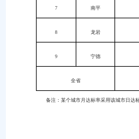
7
南平
8
龙岩
9
宁德
全省
备注：某个城市月达标率采用该城市日达标率