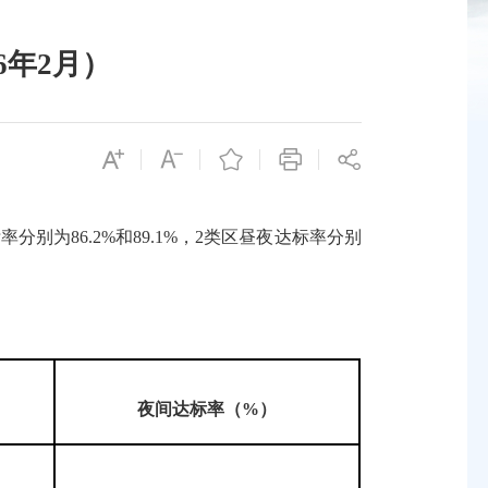
6年2月）
分别为86.2%和89.1%，2类区昼夜达标率分别
夜间达标率（%）