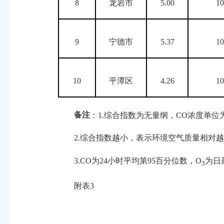
8
龙岩市
5.00
1
9
宁德市
5.37
1
10
平潭区
4.26
1
备注
：1.综合指数为无量纲，CO浓度单位为
2.综合指数越小，表示环境空气质量相对越
3.CO为24小时平均第95百分位数，O
为日
3
附表3