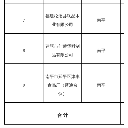
福建松溪县联品木
7
南平
业有限公司
建瓯市佳荣塑料制
8
南平
品有限公司
南平市延平区津丰
9
食品厂（普通合
南平
伙）
合 计