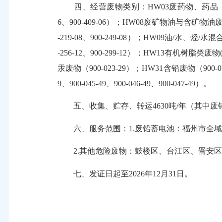
四、经营废物类别：HW03废药物、药品（900-002
6、900-409-06）；HW08废矿物油与含矿物油废物（900-19
-219-08、900-249-08）；HW09油/水、烃/水混合
-256-12、900-299-12）；HW13有机树脂类废物
汞废物（900-023-29）；HW31含铅废物（900-0
9、900-045-49、900-046-49、900-047-49）。
五、收集、贮存、转运4630吨/年（其中废铅蓄
六、服务范围：1.废铅蓄电池：福州市全域
2.其他危险废物：鼓楼区、台江区、晋安区
七、发证日起至2026年12月31日。