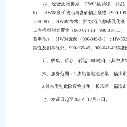
四、经营废物类别：HW03废药物、药品（900-002
6）；HW08废矿物油与含矿物油废物（900-199-08、900-20
-249-08）；HW09油/水、烃/水混合物或乳化液（900-
13有机树脂类废物（900-014-13、900-016-1
蓄电池）；HW34废酸（900-349-34）；HW35废碱（
染性及剧毒除外、900-039-49、900-041-49感
五、收集、贮存、转运5000吨/年（其中废铅蓄
六、服务范围：1.废铅蓄电池收集：福州市
2.其余类别危险废物收集：长乐区、福清市
七、发证日起至2026年12月31日。