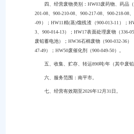
四、经营废物类别：HW03废药物、药品（900-002-
201-08、900-210-08、900-217-08、900-218
-09）；HW11精(蒸)馏残渣（900-013-11）；HW
3、900-014-13）；HW17表面处理废物（336-052-
废铅蓄电池）；HW36石棉废物（900-032-36）；HW4
47-49）；HW50废催化剂（900-049-50）。
五、收集、贮存、转运890吨/年（其中废铅蓄
六、服务范围：南平市。
七、经营有效期至2026年12月31日。