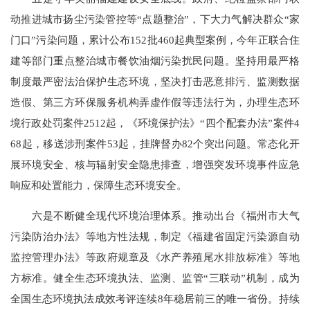
动推进城市扬尘污染管控等“点题整治”，下大力气解决群众“家
门口”污染问题，累计公布152批460起典型案例，今年正联合住
建等部门重点整治城市餐饮油烟污染扰民问题。坚持用最严格
制度最严密法治保护生态环境，坚决打击恶意排污、监测数据
造假、第三方环保服务机构弄虚作假等违法行为，办理生态环
境行政处罚案件2512起，《环境保护法》“四个配套办法”案件4
68起，移送涉刑案件53起，挂牌督办82个突出问题。常态化开
展环境安全、核与辐射安全隐患排查，增强突发环境事件应急
响应和处置能力，保障生态环境安全。
六是不断健全现代环境治理体系。推动出台《福州市大气
污染防治办法》等地方性法规，制定《福建省固定污染源自动
监控管理办法》等政府规章及《水产养殖尾水排放标准》等地
方标准。健全生态环境执法、监测、监管“三联动”机制，成为
全国生态环境执法成效考评连续8年稳居前三的唯一省份。持续