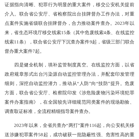
证据指向清晰、犯罪行为明显的重大案件，移交公安机关提前
介入。联合省公安厅、省检察院出台挂牌督办工作办法，对重
点案件实施省级联合挂牌督办，合力推动案件查办。2023年以
来，省生态环境厅移交线索15条（其中危废线索4条、在线监控
线索11条），联合省公安厅下沉查办案件9起，省级三部门联合
督办重大案件7起。
四是健全机制，填补监管制度真空。在线监控方面，以省
政府规章形式出台污染源自动监控管理办法，并配套印发管理
细则，深挖自动监控潜力，推动从“人防”向“技防”提升。危废
方面，联合省公安厅、检察院印发《涉危险废物污染环境犯罪
案件办案指南》，在全国较先详细规范同类案件的现场勘验、
调查取证标准，全流程精细指导案件查办。
2023年以来，全省共查办“两打”案件116起，向公安机关移
送涉嫌犯罪案件58起，成功破获一批隐蔽性强、危害性高的重