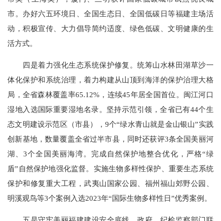
市。办好六五环境日、全国生态日、全国低碳日等福建主场活
动，积极宣传、大力倡导简约适度、绿色低碳、文明健康的生
活方式。
四是着力强化生态系统保护修复。统筹山水林田湖草沙一
体化保护和系统治理，着力构建从山顶到海洋的保护治理大格
局，全省森林覆盖率65.12%，连续45年居全国首位。闽江河口
湿地入选国际重要湿地名录。坚持示范引领，全省已有44个生
态文明建设示范区（市县），9个“绿水青山就是金山银山”实践
创新基地，数量覆盖全省过半市县，同时还获评3条全国美丽河
湖、3个全国美丽海湾。完成自然保护地整合优化，严格“绿
盾”自然保护地强化监督。实施生物多样性保护、重要生态系统
保护和修复重大工程，武夷山国家公园、福州福山郊野公园、
明溪观鸟等3个案例入选2023年“国际生物多样性日”优秀案例。
五是守牢美丽福建建设安全底线。政府、纪检监察部门联