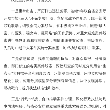
一是重拳出击，严厉打击违法犯罪。连续9年联合省公安厅
开展“清水蓝天”环保专项行动，立足实战协同配合，统一部署
联勤联动，细致会商办案战法。省本级成立专业组，按照“破大
案、打源头、端窝点、摧网络”的工作思路，对重大疑难案件线
索进行甄别汇总和摸排访查，视情组织并案侦查、提级查办。
先后对19起重大案件实施专案攻坚，均成功移送司法并破案。
二是信息赋能，找准问题靶向执法。对群众举报、外省协
查、部门移送的各类案件线索，深挖细查的同时充分利用省“生
态云”大数据平台和固废监管、污染源自动监测、用电监控等信
息化手段，构建数据模型筛分研判海量信息，从中发现异常，
明确靶向，提升执法精准性和效率。
三是“行刑”衔接，合力推动案件办理。深化行政执法与刑
事司法衔接，与省公安厅建立完善重大线索移送办理机制，对