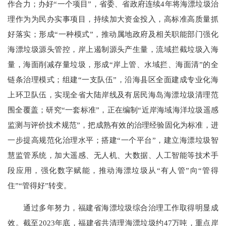
作合力；办好“一个项目”，省委、省政府连续4年将海漂垃圾治
理作为为民办实事项目，持续加大资金投入，高标准高质量抓
好落实；形成“一种模式”，推动属地政府及相关职能部门强化
海漂垃圾源头管控，岸上遏制源头产生量，流域拦截垃圾入海
量，海面削减存量垃圾，形成“岸上管、水域拦、海面清”的全
链条治理模式；组建“一支队伍”，沿海县区全面建成专业化海
上环卫队伍，实现全省大陆岸线及有居民海岛海漂垃圾清理范
围全覆盖；研究“一套标准”，正在编制“近岸海域海洋垃圾遥感
监测与评价技术规范”，把成熟有效的治理经验固化为标准，进
一步提高规范化治理水平；搭建“一个平台”，建立海漂垃圾智
慧监管系统，加大遥感、无人机、大数据、人工智能等技术手
段应用，强化数字赋能，推动海漂垃圾从“有人管”向“管得
住”“管得好”转变。
通过多年努力，福建省海漂垃圾综合治理工作取得明显成
效。截至2023年底，福建省共清理海漂垃圾约47万吨，重点岸