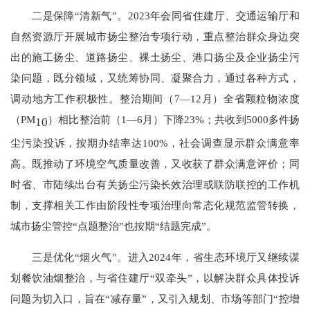
二是保障“清新气”。2023年会同省住建厅、交通运输厅和
自然资源厅开展城市扬尘整治专项行动，重点整治群众身边突
出的施工扬尘、道路扬尘、裸土扬尘、港口扬尘及企业扬尘污
染问题，既分领域，又统筹协同、凝聚合力，通过各种方式，
调动地方工作积极性。整治期间（7—12月）全省颗粒物浓度
（PM
）相比整治前（1—6月）下降23%；共收到5000多件扬
10
尘污染投诉，按期办结率达100%，社会调查显示群众满意率
高。既推动了环境空气质量改善，又收获了群众满意评价；同
时省、市陆续出台有关扬尘污染长效治理或联防联控的工作机
制，支撑相关工作由阶段性专项治理向常态化规范监管转换，
城市扬尘管控“点题整治”也按期“结题完成”。
三是优化“烟火气”。进入2024年，省生态环境厅又继续谋
划餐饮油烟整治，与省住建厅“双牵头”，以解决群众具体投诉
问题为切入口，旨在“减存量”，又引入规划、市场等部门“控增