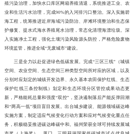
殖污染治理，加快水口库区网箱养殖清退，系统推进工业、农
业和生活污水治理，完成90%的入河排污口整治。深入实施碧
海工程，统筹推进近岸海域污染防治、岸滩环境整治和生态保
护修复、提水式海水养殖尾水治理，常态化清理海漂垃圾。深
入实施净土工程，强化土壤污染风险源头防控，严格危险废物
环境监管，推进全域“无废城市”建设。
三是全力以赴促进绿色低碳发展。完成“三区三线”（城镇
空间、农业空间、生态空间三种类型空间所对应的区域，以及
分别对应划定的城镇开发边界、永久基本农田保护红线、生态
保护红线三条控制线）划定和生态环境分区管控成果动态更
新，严格能耗总量和强度“双控”，坚决遏制落后产能反弹回潮
和“两高一低”项目盲目发展。出台城乡建设、能源领域碳达峰
实施方案，制定适应气候变化行动方案和应对气候变化重点任
务，积极稳妥推进碳达峰碳中和。福州荣获全球可持续发展城
市奖（上海奖），厦门、三明获评国家低碳城市试点优良城