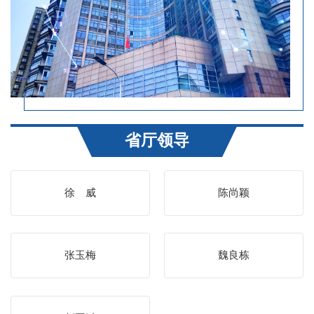
省厅领导
徐 威
陈尚颖
张玉梅
魏良栋