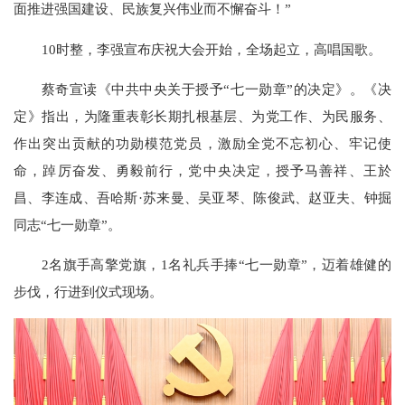
面推进强国建设、民族复兴伟业而不懈奋斗！”
10时整，李强宣布庆祝大会开始，全场起立，高唱国歌。
蔡奇宣读《中共中央关于授予“七一勋章”的决定》。《决
定》指出，为隆重表彰长期扎根基层、为党工作、为民服务、
作出突出贡献的功勋模范党员，激励全党不忘初心、牢记使
命，踔厉奋发、勇毅前行，党中央决定，授予马善祥、王於
昌、李连成、吾哈斯·苏来曼、吴亚琴、陈俊武、赵亚夫、钟掘
同志“七一勋章”。
2名旗手高擎党旗，1名礼兵手捧“七一勋章”，迈着雄健的
步伐，行进到仪式现场。