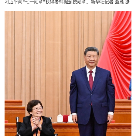
习近平向“七一勋章”获得者钟掘颁授勋章。新华社记者 燕雁 摄