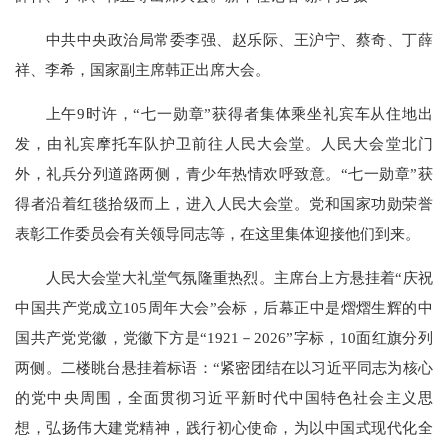
中共中央政治局常委李强、赵乐际、王沪宁、蔡奇、丁薛
祥、李希，国家副主席韩正出席大会。
上午9时许，“七一勋章”获得者集体乘坐礼宾车从住地出
发，由礼宾摩托车队护卫前往人民大会堂。人民大会堂北门
外，礼兵分列道路两侧，青少年热情欢呼致意。“七一勋章”获
得者沿着红毯拾级而上，进入人民大会堂。党和国家功勋荣誉
表彰工作委员会有关领导同志等，在这里集体迎接他们到来。
人民大会堂大礼堂气氛隆重热烈。主席台上方悬挂着“庆祝
中国共产党成立105周年大会”会标，后幕正中是熠熠生辉的中
国共产党党徽，党徽下方是“1921－2026”字标，10面红旗分列
两侧。二楼眺台悬挂着标语：“紧密团结在以习近平同志为核心
的党中央周围，全面贯彻习近平新时代中国特色社会主义思
想，弘扬伟大建党精神，践行初心使命，为以中国式现代化全