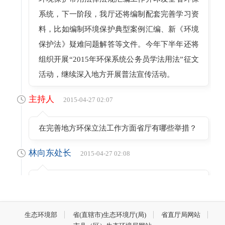
系统，下一阶段，我厅还将编制配套完善学习资
料，比如编制环境保护典型案例汇编、新《环境
保护法》疑难问题解答等文件。今年下半年还将
组织开展“2015年环保系统公务员学法用法”征文
活动，继续深入地方开展普法宣传活动。
主持人
2015-04-27 02:07
在完善地方环保立法工作方面省厅有哪些举措？
林向东处长
2015-04-27 02:08
我厅作为省级环保行政主管部门，将继续配合立
法机关，做好《福建省环境保护条例》修订的调
研、论证、修改工作，推动立法进程。加强与福
生态环境部
省(直辖市)生态环境厅(局)
省直厅局网站