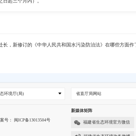
之日起三个月内）。
防治，刘处长，新修订的《中华人民共和国水污染防治法》在哪些方面
部门反映。《中华人民共和国环境噪声污染防治法》具体规定了工业
态环境厅(局)
省直厅局网站
噪声中的“偶发性强烈噪声活动；机动车辆不按照规定使用声响
组织娱乐、集会等活动，使用音响器材，产生干扰周围生活环
新媒体矩阵
叭或者采用其他发出高噪声的方法招揽顾客”的监督管理部门为
案号： 闽ICP备13013504号
福建省生态环境官方微信