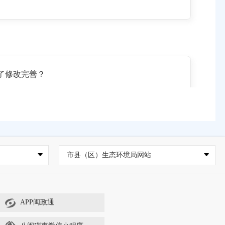
作了修改完善？
噪声污染防治、建筑施工噪声污染防治、交通运输噪声污
市县（区）生态环境局网站
装置；城市市区噪声敏感建筑物区域内使用高音广播
境的过大音量的；家庭室内发出严重干扰周围居民生
公安部门。
APP闽政通