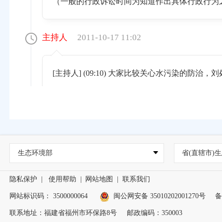
（一般的行政诉讼时间为知道作出具体行政行为
主持人
2011-10-17 11:02
[主持人] (09:10) 大家比较关心水污染的
刘春新处长
2011-10-17 11:03
[刘春新处长] (09:33) 不是，应向公安
生态环境部
省(直辖市)生
染防治和社会生活噪声污染防治。其中社会生活
喇叭；在城市市区街道、广场、公园等公共场所
隐私保护
|
使用帮助
|
网站地图
|
联系我们
活的环境噪声；商业经营活动中使用高音广播喇
网站标识码： 3500000064
闽公网安备 35010202001270号
备
联系地址：福建省福州市环保路8号
邮政编码：350003