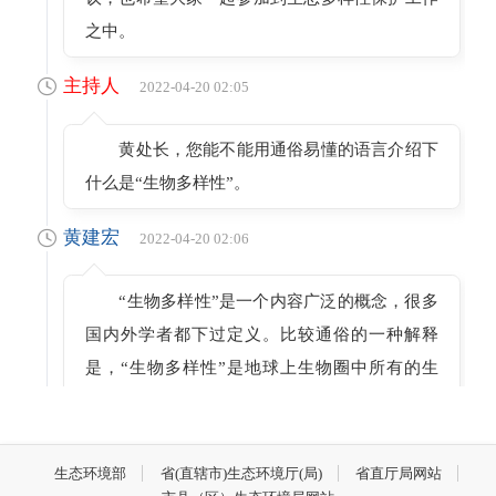
之中。
主持人
2022-04-20 02:05
黄处长，您能不能用通俗易懂的语言介绍下
什么是“生物多样性”。
黄建宏
2022-04-20 02:06
“生物多样性”是一个内容广泛的概念，很多
国内外学者都下过定义。比较通俗的一种解释
是，“生物多样性”是地球上生物圈中所有的生
物，包括动物、植物、微生物和它们所拥有的基
因以及它们与生存环境形成的复杂的生态系统。
根据《生物多样性公约》的定义，生物多样
生态环境部
省(直辖市)生态环境厅(局)
省直厅局网站