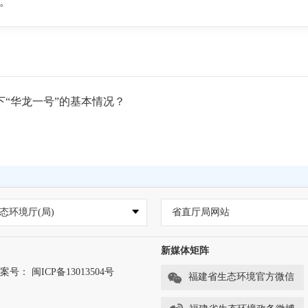
。
下“华龙一号”的基本情况？
冗余的安全系统”“能动与非能动相结合的安全措施”为主要技术特
态环境厅(局)
省直厅局网站
在核电站设计、建设、运营及研发所积累的技术和人才优势，吸
代核电技术的先进水平，具有完整自主知识产权，实现了安全
新媒体矩阵
是中国核电走向世界的“国家名片”。
案号： 闽ICP备13013504号
福建省生态环境官方微信
龙一号”首堆示范工程——福清核电5号机组正式投入商业运行；20
至此，华龙一号示范工程全面建成投运。华龙一号批量化建设首