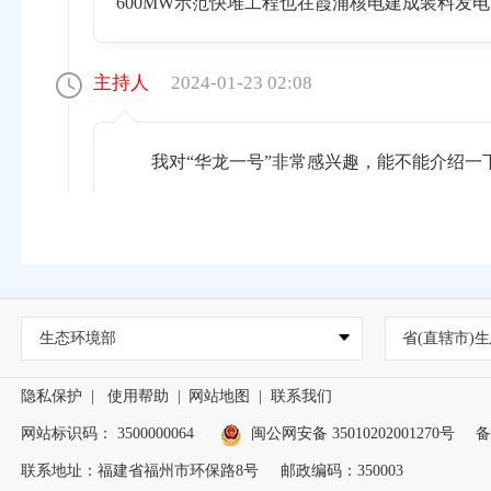
600MW示范快堆工程也在霞浦核电建成装料发电
主持人
2024-01-23 02:08
我对“华龙一号”非常感兴趣，能不能介绍一
周春萍
2024-01-23 02:10
华龙一号以“177组燃料组件堆芯”“多重
生态环境部
省(直辖市)生
要求和最新技术标准，充分利用我国近30年来
经验反馈，其安全指标和技术性能达到了国际三
隐私保护
|
使用帮助
|
网站地图
|
联系我们
非能动的结合，是中国核电机组发展的主力堆型，
网站标识码： 3500000064
闽公网安备 35010202001270号
备
2021年1月30日，中国自主三代核电技术“华
联系地址：福建省福州市环保路8号
邮政编码：350003
组——福清核电6号机组正式具备商业运行条件，