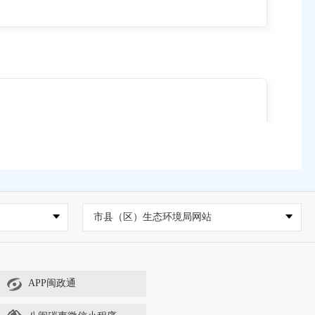
征，全面贯彻“纵深防御”设计原则，采用世界最高安全
市县（区）生态环境局网站
收国内外压水堆核电站的大量经验，吸取福岛核事故
性与经济性的均衡、先进性与成熟性的统一、能动与
APP闽政通
22年3月25日，“华龙一号”国内示范工程第二台机
台机组——漳州核电1号机组于2019年开工建设，