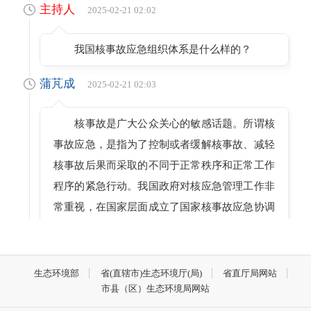
主持人
2025-02-21 02:02
我国核事故应急组织体系是什么样的？
蒲芃成
2025-02-21 02:03
核事故是广大公众关心的敏感话题。所谓核
事故应急，是指为了控制或者缓解核事故、减轻
核事故后果而采取的不同于正常秩序和正常工作
程序的紧急行动。我国政府对核应急管理工作非
常重视，在国家层面成立了国家核事故应急协调
委员会，由国家核事故应急办公室牵头组织全国
的核应急工作，制定国家核应急预案；核电厂所
在地的省、自治区、直辖市人民政府也成立了核
生态环境部
省(直辖市)生态环境厅(局)
省直厅局网站
市县（区）生态环境局网站
事故应急协调委员会，并设立省核事故应急办公
室，负责组织协调核事故的应急准备与响应工