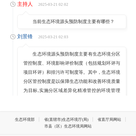
主持人
2025-03-21 02:02
当前生态环境源头预防制度主要有哪些？
刘景锋
2025-03-21 02:03
生态环境源头预防制度主要有生态环境分区
管控制度、环境影响评价制度（包括规划环评与
项目环评）和排污许可制度等。其中，生态环境
分区管控制度是以保障生态功能和改善环境质量
为目标,实施分区域差异化精准管控的环境管理
制度，在生态环境源头预防体系中具有基础性作
用；环境影响评价制度主要是对规划和建设项目
实施后可能造成的环境影响进行分析、预测和评
生态环境部
省(直辖市)生态环境厅(局)
省直厅局网站
市县（区）生态环境局网站
估，并在此基础上提出预防或者减轻不良环境影
响的对策和措施的制度；排污许可制度是指通过