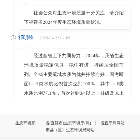
社会公众对生态环境质量十分关注，请介绍
下福建省2024年度生态环境质量状况。
祁明峰
2025-04-23 02:03
经过全省上下共同努力，2024年，我省生态
环境质量稳定优良、稳中有进、持续居全国前
列。全省主要流域水质为优并持续向好，国考断
面Ⅰ～Ⅲ类水质比例首次达到100％，其中Ⅰ～Ⅱ类
水质比例77.1％，首次达到3/4以上；县级及以上
集中式生活饮用水水源地水质100％达标，主要
湖泊水库水质保持优良。全省近岸海域优良海水
面积比例92.6%，首次达到90%以上。全省68个
生态环境部
省(直辖市)生态环境厅(局)
省直厅局网站
市县（区）生态环境局网站
城市、县城空气优良天数比例99.3%，其中9个
设区城市空气优良天数比例98.3%，PM2.5年均