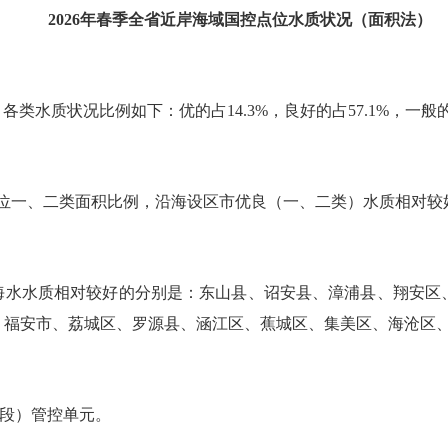
2026年春季全省近岸海域国控点位水质状况（面积法）
类水质状况比例如下：优的占14.3%，良好的占57.1%，一般的占1
省控点位一、二类面积比例，沿海设区市优良（一、二类）水质相对
区，海水水质相对较好的分别是：东山县、诏安县、漳浦县、翔安
、福安市、荔城区、罗源县、涵江区、蕉城区、集美区、海沧区
岸段）管控单元。