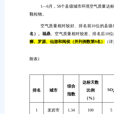
1
―
6
月，
58
个县级城市环境空气质量达
颗粒物
。
空气质量相对较好、排名前
10
位的县级
名）、福鼎
。空气质量相对较差、排名后
10
位
狮、罗源、仙游和闽侯（并列
倒数
第
9
名）
（详
附表
1
达标天数
综合
SO
排名
城市
比例
指数
（
%
）
1
龙岩市
1.34
100
5