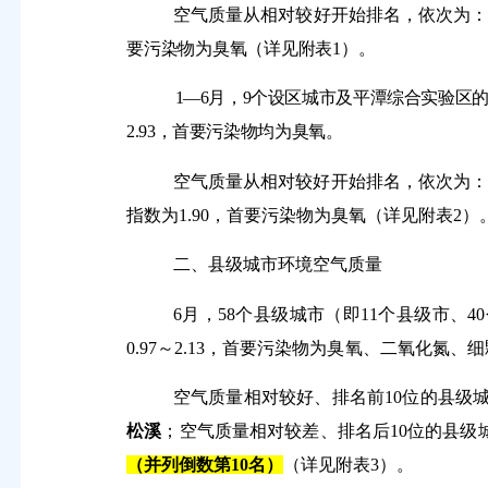
空气质量从相对较好开始排名，依次
为
要污染物为
臭氧
（详见附表
1
）
。
1
―
6
月，
9
个设区城市及平潭综合实验区
2.93
，首要污染物
均
为
臭氧。
空气质量从相对较好开始排名，依次为
指数为
1.90
，首要污染物为
臭氧
（详见附表
2
）
二、县级城市环境空气质量
6
月，
58
个县级城市（即
11
个县级市、
40
0.97
～
2.13
，
首要污染物为
臭氧
、二氧化氮、细
空气质量相对较好、排名前
10
位的县级
松溪
；空气质量相对较
差
、排名后
1
0
位的县级
（并列
倒数第
10
名
）
（详见附表
3
）。