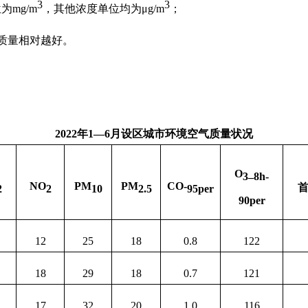
3
3
位为
mg/m
，其他浓度单位均为μ
g/m
；
质量相对越好。
2022
年
1
―
6
月设区城市环境空气质量状况
O
_
3
8h-
NO
PM
PM
CO-
2
2
10
2.5
95per
90per
12
25
18
0.8
122
18
29
18
0.7
121
17
32
20
1.0
116