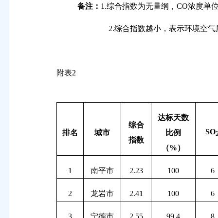
备注：
1.
综合指数为无量纲，
CO
浓度单
2.
综合指数越小，表示环境空气
附表
2
达标天数
综合
SO
排名
城市
比例
指数
（
%
）
1
南平市
2.23
100
6
2
龙岩市
2.41
100
6
3
宁德市
2.55
99.4
8