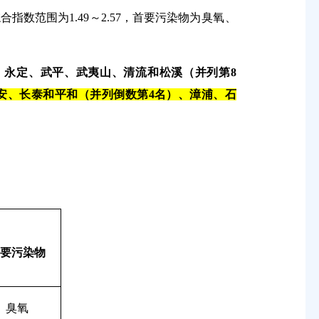
综合指数范围为
1.49
～
2.57
，首要污染物为
臭氧
、
、永定、武平、武夷山、清流和松溪（并列第
8
安、长泰和平和（并列
倒数
第
4
名）、漳浦、石
首要污染物
臭氧