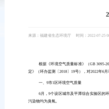
来源：福建省生态环境厅
时间：2022-07-25 0
根据《环境空气质量标准》（
GB 3095-2
定》（环办监测〔
2018
〕
19
号），对
2022
年
6
月
一、
9
市
1
区环境空气质量
6
月，
9
个设区城市及平潭综合实验区的
污染物
均
为臭氧
。