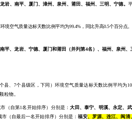
：
龙岩、南平、厦门、漳州、泉州、莆田、福州、三明、宁德。
的环境空气质量达标天数比例平均为
99.4%
，同比升高
0.5
个百分点
：
南平、龙岩、宁德、厦门和莆田（并列第
4
名）、福州、泉州、
。
个县、
7
个县级区，下同）环境空气质量达标天数比例
平均
为
1
颗粒物
。
城市（自第
1
名开始排序）分别是：
大田、泰宁、明溪、永定、武
城市（自最后一名开始排序）分别是：
福安
、罗源、连江、闽清