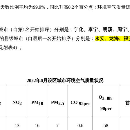
标天数比例
平均
为
99.9%
，同比升高
0.2
个百分点
；环境空气质量
城市（自第
1
名开始排序）分别是：
宁化、泰宁、明溪、周宁
的县级城市（自最后一名开始排序）分别是：
永安、龙海、福
见附表
4
）。
2022
年
6
月设区城市环境空气质量状况
O
_
3
8h-
NO
PM
PM
CO-
2
2
10
2.5
95per
90per
13
16
7
0.6
58