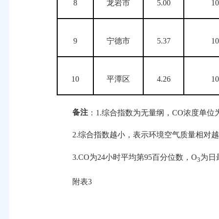
8
龙岩市
5.00
1
9
宁德市
5.37
1
10
平潭区
4.26
1
备注
：1.综合指数为无量纲，CO浓度单位为
2.综合指数越小，表示环境空气质量相对越
3.CO为24小时平均第95百分位数，O
为日
3
附表3