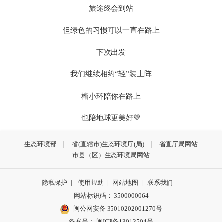
旅途终会到站
但绿色的习惯可以一直在路上
下次出发
我们继续相约“轻”装上阵
榕小环陪你在路上
也陪地球更美好💚
生态环境部
省(直辖市)生态环境厅(局)
省直厅局网站
市县（区）生态环境局网站
隐私保护
|
使用帮助
|
网站地图
|
联系我们
网站标识码： 3500000064
闽公网安备 35010202001270号
备案号： 闽ICP备13013504号