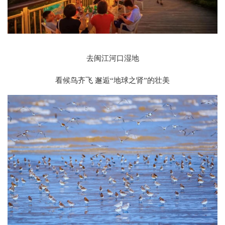
去闽江河口湿地
看候鸟齐飞 邂逅“地球之肾”的壮美