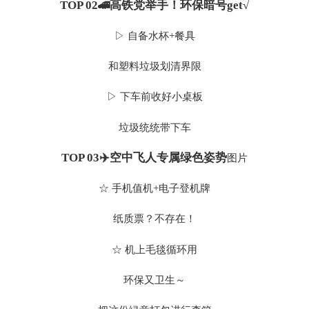
TOP 02🚄高铁党举手！环保暗号get√
▷ 自备水杯+餐具
和塑料垃圾划清界限
▷ 下车前收好小桌板
垃圾统统带下车
TOP 03✈️空中飞人专属绿色姿势
图片
☆ 手机值机+电子登机牌
纸质票？不存在！
☆ 机上毛毯循环用
环保又卫生～