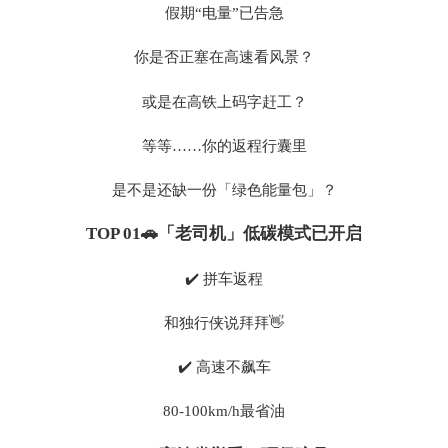
假期“电量”已告急
你是否正塞在高速看风景？
或是在高铁上码字赶工？
等等……你的返程行囊里
是不是还缺一份「绿色能量包」？
TOP 01🚗「老司机」低碳模式已开启
✔️ 拼车返程
和独行侠说拜拜👋
✔️ 高速不飙车
80-100km/h最省油