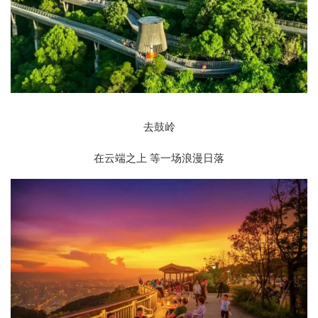
去鼓岭
在云端之上 等一场浪漫日落