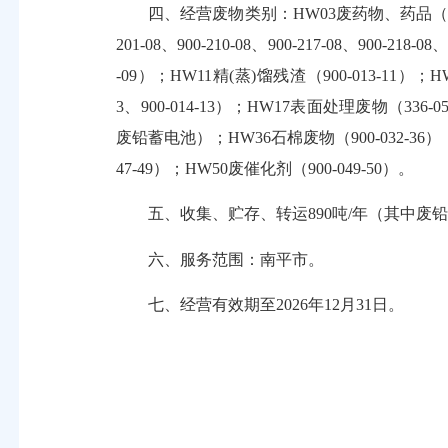
四、经营废物类别：HW03废药物、药品（900-002-
201-08、900-210-08、900-217-08、900-218
-09）；HW11精(蒸)馏残渣（900-013-11）；HW
3、900-014-13）；HW17表面处理废物（336-052-
废铅蓄电池）；HW36石棉废物（900-032-36）；HW4
47-49）；HW50废催化剂（900-049-50）。
五、收集、贮存、转运890吨/年（其中废铅蓄
六、服务范围：南平市。
七、经营有效期至2026年12月31日。