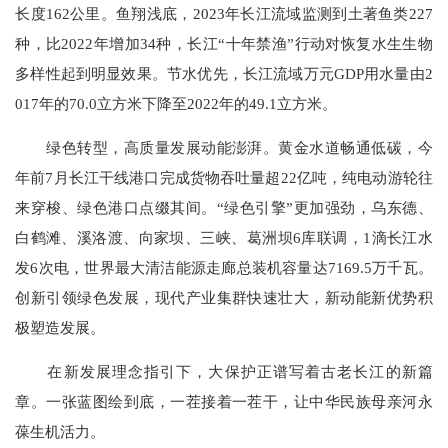
长度162公里。鱼翔浅底，2023年长江流域监测到土著鱼类227
种，比2022年增加34种，长江“十年禁渔”行动对恢复水生生物
多样性起到明显效果。节水优先，长江流域万元GDP用水量由2
017年的70.0立方米下降至2022年的49.1立方米。
绿色转型，高质量发展动能澎湃。黄金水道畅通低碳，今
年前7月长江干线港口完成货物吞吐量超22亿吨，纯电动游轮往
来穿梭、绿色港口点缀其间。“绿色引擎”更加强劲，乌东德、
白鹤滩、溪洛渡、向家坝、三峡、葛洲坝6库联调，1滴长江水
发6次电，世界最大清洁能源走廊总装机容量达7169.5万千瓦。
创新引领绿色发展，现代产业集群快速壮大，新动能新优势积
极塑造发展。
在新发展理念指引下，大保护正谱写着古老长江的新篇
章。一张蓝图绘到底，一茬接着一茬干，让中华民族母亲河永
葆生机活力。