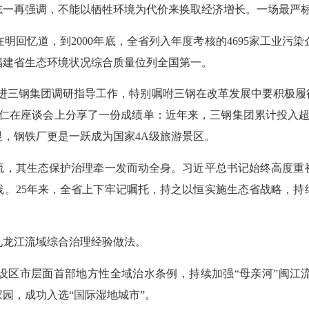
志一再强调，不能以牺牲环境为代价来换取经济增长。一场最严
忆道，到2000年底，全省列入年度考核的4695家工业污
，福建省生态环境状况综合质量位列全国第一。
三钢集团调研指导工作，特别嘱咐三钢在改革发展中要积极履
仁在座谈会上分享了一份成绩单：近年来，三钢集团累计投入超
，钢铁厂更是一跃成为国家4A级旅游景区。
，其生态保护治理牵一发而动全身。习近平总书记始终高度重视
践。25年来，全省上下牢记嘱托，持之以恒实施生态省战略，持
龙江流域综合治理经验做法。
区市层面首部地方性全域治水条例，持续加强“母亲河”闽江流
园，成功入选“国际湿地城市”。