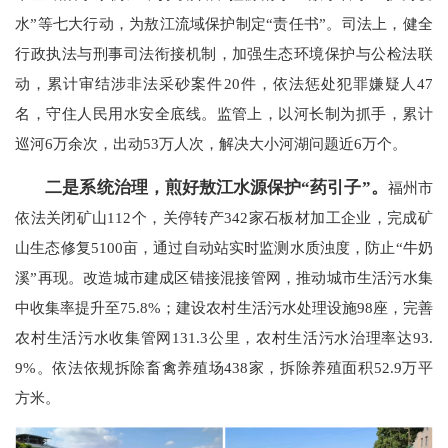
水”等七大行动，为敖江流域保护制定“责任书”。司法上，健全
行政执法与刑事司法衔接机制，加强生态环境保护与公检法联
动，累计审结涉非法采砂案件20件，依法惩处犯罪嫌疑人47
名，守住人民用水安全底线。监管上，以河长制为抓手，累计
巡河6万余次，出动53万人次，解决大小河湖问题近6万个。
二是系统治理，煎好敖江水源保护“药引子”。
福州市
依法关闭矿山112个，关停转产342家石板材加工企业，完成矿
山生态修复5100亩，通过自动站实时监测水质浊度，防止“牛奶
溪”再现。改造城市建成区错接混接管网，推动城市生活污水集
中收集率提升至75.8%；建设农村生活污水处理设施98座，完善
农村生活污水收集管网131.3公里，农村生活污水治理率达93.
9%。依法依规拆除畜禽养殖场438家，拆除养殖面积52.9万平
方米。