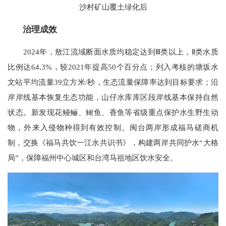
沙村矿山覆土绿化后
治理成效
2024年，敖江流域断面水质均稳定达到Ⅲ类以上，Ⅱ类水质
比例达64.3%，较2021年提高50个百分点；列入考核的塘坂水
文站平均流量39立方米/秒，生态流量保障率达到目标要求；沿
岸岸线基本恢复生态功能，山仔水库库区段岸线基本保持自然
状态。新发现花鳗鲡、鲥鱼、香鱼等省级重点保护水生野生动
物，外来入侵物种得到有效控制。闽台两岸形成福马磋商机
制，交换《福马共饮一江水共识书》，构建两岸共同护水“大格
局”，保障福州中心城区和台湾马祖地区饮水安全。