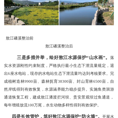
敖江磻溪整治前
敖江磻溪整治后
三是多措并举，绘好敖江水源保护“山水画”。
落
实水资源刚性约束制度，严格执行最小生态下泄流量规定，退
出6座水电站，现存的水电站生态下泄流量均达到考核要求。完
成植树造林9900亩、森林抚育38300亩、封山育林6500亩，自
然岸线得到有效恢复，水源涵养能力稳步提升。实施鱼类洄游
通道恢复工程，建成敖江潘渡拦河坝、贵安景观坝过鱼通道，
每年增殖放流100万尾，水生动物多样性得到有效保护。
四是长效管护，筑好敖江水源保护“防火墙”。
开展水