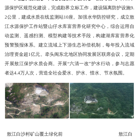
源保护区规范化建设，完成勘界立标工作，建设隔离防护设施9.
2公里，建成水质在线监测站10座。加强水华防控研究，成立敖
江水源保护工作站暨山仔水库富营养化研究中心，综合运用自
动监测、遥感扫测、模型构建等技术手段，构建湖库富营养化
预警预报体系。建立流域上下游生态补偿机制，每年投入流域
治理资金超1亿元。牵头闽东北地区协同发展区联席会议，定期
开展敖江保护水质会商。开展“六清一改”护水行动，参与志愿
者达4.4万人次，营造全社会爱水、护水、惜水、节水氛围。
敖江白沙村矿山覆土绿化前 敖江白