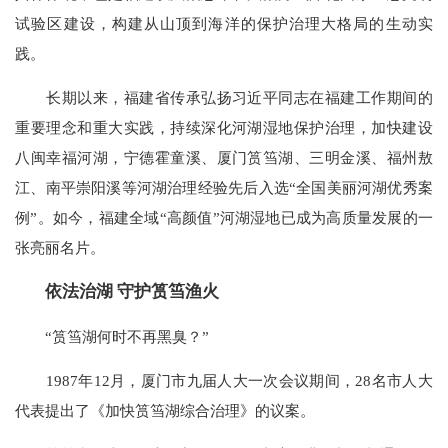
试验区建设，构建从山顶到海洋的保护治理大格局的生动实
践。
长期以来，福建省传承弘扬习近平同志在福建工作期间的
重要理念和重大实践，持续深化河湖湿地保护治理，加快建设
八闽幸福河湖，宁德霍童溪、厦门筼筜湖、三明金溪、福州敖
江、南平崇阳溪等河湖治理经验先后入选“全国美丽河湖优秀案
例”。如今，福建全域“高颜值”河湖湿地已成为高质量发展的一
张亮丽名片。
依法治湖 守护筼筜渔火
“筼筜湖何时不再黑臭？”
1987年12月，厦门市九届人大一次会议期间，28名市人大
代表提出了《加快筼筜湖综合治理》的议案。