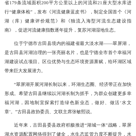
省179条流域面积200平方公里以上的河流和21座大型水库进
行“健康体检”，发布《河流健康蓝皮书》，制定全国首个《河
湖（库）健康评价规范》和《独流入海型河流生态建设指
南》，促进河流健康指数逐年提升，复苏河湖湿地生态。
位于宁德市古田县境内的福建省最大淡水湖——翠屏湖，
是古田县河湖治理的一张亮丽名片，也是宁德全市首个幸福河
湖建设试点项目。区位优势与生态环境资源禀赋，给环湖区域
带来巨大发展潜力。
“翠屏湖开展河湖长制以来，环湖生态圈、经济带正在加快
形成。希望古田县继续以河湖长制为抓手，为群众创建更多幸
福河湖，因地制宜探索打造绿色新业态，做好、做活‘水文
章’。”古田县政协委员、文联主席张敏熙说。
近年来，古田县委县政府积极推进“湖城一体”战略，翠屏
湖水资源配置网络得到了健全，水生态监管力度不断提升，水