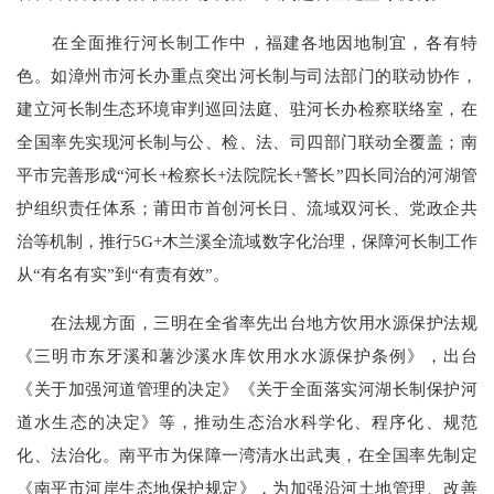
在全面推行河长制工作中，福建各地因地制宜，各有特
色。如漳州市河长办重点突出河长制与司法部门的联动协作，
建立河长制生态环境审判巡回法庭、驻河长办检察联络室，在
全国率先实现河长制与公、检、法、司四部门联动全覆盖；南
平市完善形成“河长+检察长+法院院长+警长”四长同治的河湖管
护组织责任体系；莆田市首创河长日、流域双河长、党政企共
治等机制，推行5G+木兰溪全流域数字化治理，保障河长制工作
从“有名有实”到“有责有效”。
在法规方面，三明在全省率先出台地方饮用水源保护法规
《三明市东牙溪和薯沙溪水库饮用水水源保护条例》，出台
《关于加强河道管理的决定》《关于全面落实河湖长制保护河
道水生态的决定》等，推动生态治水科学化、程序化、规范
化、法治化。南平市为保障一湾清水出武夷，在全国率先制定
《南平市河岸生态地保护规定》，为加强沿河土地管理、改善