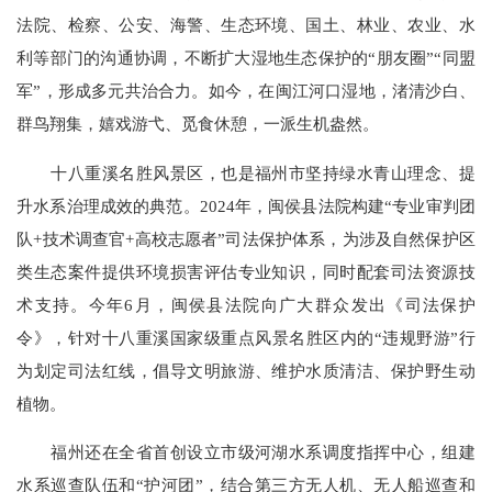
法院、检察、公安、海警、生态环境、国土、林业、农业、水
利等部门的沟通协调，不断扩大湿地生态保护的“朋友圈”“同盟
军”，形成多元共治合力。如今，在闽江河口湿地，渚清沙白、
群鸟翔集，嬉戏游弋、觅食休憩，一派生机盎然。
十八重溪名胜风景区，也是福州市坚持绿水青山理念、提
升水系治理成效的典范。2024年，闽侯县法院构建“专业审判团
队+技术调查官+高校志愿者”司法保护体系，为涉及自然保护区
类生态案件提供环境损害评估专业知识，同时配套司法资源技
术支持。今年6月，闽侯县法院向广大群众发出《司法保护
令》，针对十八重溪国家级重点风景名胜区内的“违规野游”行
为划定司法红线，倡导文明旅游、维护水质清洁、保护野生动
植物。
福州还在全省首创设立市级河湖水系调度指挥中心，组建
水系巡查队伍和“护河团”，结合第三方无人机、无人船巡查和