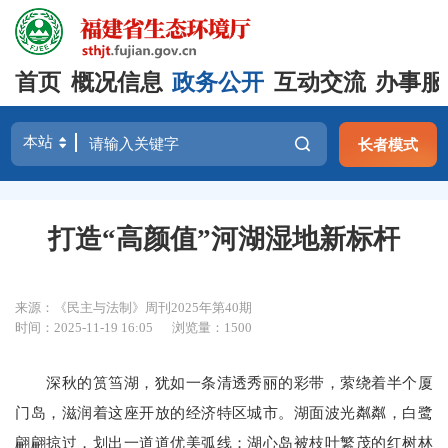
首页
概况信息
政务公开
互动交流
办事服
长者模式
打造“高颜值”河湖湿地新标杆
来源：《民主与法制》周刊2025年第40期
时间：2025-11-19 16:05
浏览量：1500
深秋的筼筜湖，犹如一条清透秀丽的彩带，萦绕着半个厦
门岛，滋润着这座开放的经济特区城市。湖面波光粼粼，白鹭
翩翩掠过，划出一道道优美弧线；湖心岛被枝叶繁茂的红树林