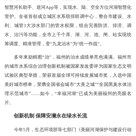
智慧河长助手、巡河App等，实现水、陆、空全方位河湖智慧化
管护。全省首创成立城区水系联排联调中心，整合市建设、水
利、城管3大涉水部门的管水权限，组合完善防洪、排涝、调
水、治污等功能，全市上千个库、湖、河、池、闸、站实现统
筹调度、精准管理，变“九龙治水”为“统一作战”。
多年来励精图“治”，福州的治水成绩单亮色满满。福州市
的城市水系综合治理创新机制被国家发改委评为国家生态文明
试验区典型举措，荣获首届全球可持续发展城市奖，入选中国
美好城市榜单，荣膺全国省会城市“大美之城”“全国黑臭水体治
理示范城市”……如今，“幸福河湖”已成为美丽福州的亮眼名
片。
创新机制 保障安澜永在绿水长流
今年5月，生态环境部等七部门《美丽河湖保护与建设行动