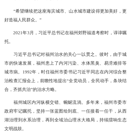
“希望继续把这座海滨城市、山水城市建设得更加美好，更
好造福人民群众。”
2021年3月，习近平总书记在福州郊野福道考察时，谆谆嘱
托。
习近平总书记对福州治水的关心一以贯之。彼时，由于城
市的快速发展，福州患上了内河污染、水体黑臭、易涝难排等
城市病。1992年，时任福州市委书记习近平同志在内河综合整
治检查汇报会上，前瞻性地提出“全党动员，全民动手，条块结
合，齐抓共治”的治水方略。
福州城区内河纵横交错、蜿蜒流淌。多年来，福州市委市
政府牢记嘱托，坚持一张蓝图绘到底、一任接着一任干，从西
湖治理到水系治理，再到全域治山理水大格局，持续擂响生态
文明战鼓。