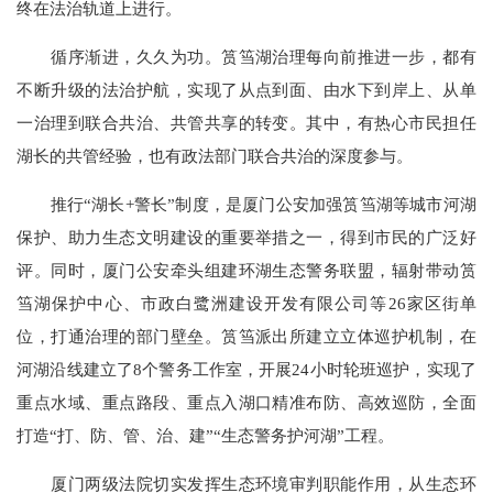
终在法治轨道上进行。
循序渐进，久久为功。筼筜湖治理每向前推进一步，都有
不断升级的法治护航，实现了从点到面、由水下到岸上、从单
一治理到联合共治、共管共享的转变。其中，有热心市民担任
湖长的共管经验，也有政法部门联合共治的深度参与。
推行“湖长+警长”制度，是厦门公安加强筼筜湖等城市河湖
保护、助力生态文明建设的重要举措之一，得到市民的广泛好
评。同时，厦门公安牵头组建环湖生态警务联盟，辐射带动筼
筜湖保护中心、市政白鹭洲建设开发有限公司等26家区街单
位，打通治理的部门壁垒。筼筜派出所建立立体巡护机制，在
河湖沿线建立了8个警务工作室，开展24小时轮班巡护，实现了
重点水域、重点路段、重点入湖口精准布防、高效巡防，全面
打造“打、防、管、治、建”“生态警务护河湖”工程。
厦门两级法院切实发挥生态环境审判职能作用，从生态环