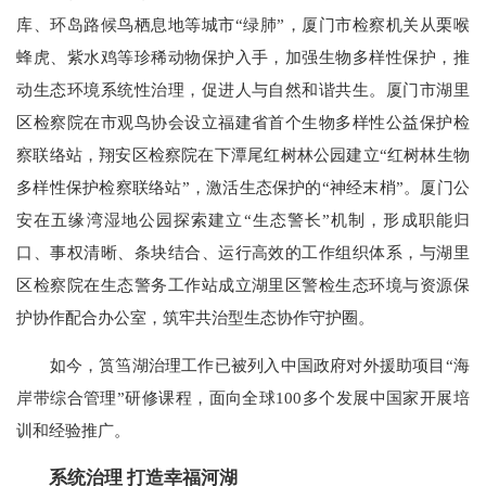
库、环岛路候鸟栖息地等城市“绿肺”，厦门市检察机关从栗喉
蜂虎、紫水鸡等珍稀动物保护入手，加强生物多样性保护，推
动生态环境系统性治理，促进人与自然和谐共生。厦门市湖里
区检察院在市观鸟协会设立福建省首个生物多样性公益保护检
察联络站，翔安区检察院在下潭尾红树林公园建立“红树林生物
多样性保护检察联络站”，激活生态保护的“神经末梢”。厦门公
安在五缘湾湿地公园探索建立“生态警长”机制，形成职能归
口、事权清晰、条块结合、运行高效的工作组织体系，与湖里
区检察院在生态警务工作站成立湖里区警检生态环境与资源保
护协作配合办公室，筑牢共治型生态协作守护圈。
如今，筼筜湖治理工作已被列入中国政府对外援助项目“海
岸带综合管理”研修课程，面向全球100多个发展中国家开展培
训和经验推广。
系统治理 打造幸福河湖