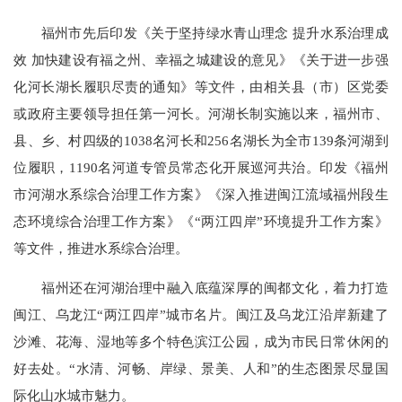
福州市先后印发《关于坚持绿水青山理念 提升水系治理成
效 加快建设有福之州、幸福之城建设的意见》《关于进一步强
化河长湖长履职尽责的通知》等文件，由相关县（市）区党委
或政府主要领导担任第一河长。河湖长制实施以来，福州市、
县、乡、村四级的1038名河长和256名湖长为全市139条河湖到
位履职，1190名河道专管员常态化开展巡河共治。印发《福州
市河湖水系综合治理工作方案》《深入推进闽江流域福州段生
态环境综合治理工作方案》《“两江四岸”环境提升工作方案》
等文件，推进水系综合治理。
福州还在河湖治理中融入底蕴深厚的闽都文化，着力打造
闽江、乌龙江“两江四岸”城市名片。闽江及乌龙江沿岸新建了
沙滩、花海、湿地等多个特色滨江公园，成为市民日常休闲的
好去处。“水清、河畅、岸绿、景美、人和”的生态图景尽显国
际化山水城市魅力。