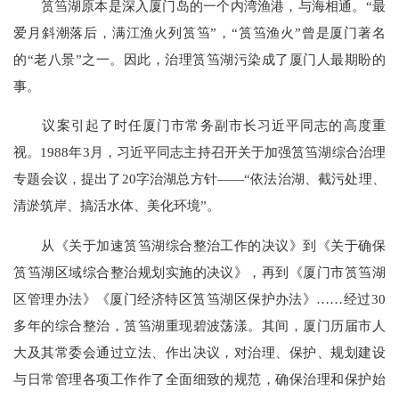
筼筜湖原本是深入厦门岛的一个内湾渔港，与海相通。“最
爱月斜潮落后，满江渔火列筼筜”，“筼筜渔火”曾是厦门著名
的“老八景”之一。因此，治理筼筜湖污染成了厦门人最期盼的
事。
议案引起了时任厦门市常务副市长习近平同志的高度重
视。1988年3月，习近平同志主持召开关于加强筼筜湖综合治理
专题会议，提出了20字治湖总方针——“依法治湖、截污处理、
清淤筑岸、搞活水体、美化环境”。
从《关于加速筼筜湖综合整治工作的决议》到《关于确保
筼筜湖区域综合整治规划实施的决议》，再到《厦门市筼筜湖
区管理办法》《厦门经济特区筼筜湖区保护办法》……经过30
多年的综合整治，筼筜湖重现碧波荡漾。其间，厦门历届市人
大及其常委会通过立法、作出决议，对治理、保护、规划建设
与日常管理各项工作作了全面细致的规范，确保治理和保护始