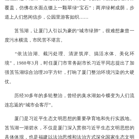
覆盖，仿佛在水面点缀上一颗翠绿“宝石”；两岸绿树成荫，步
道上人们悠闲信步，公园里游客如织……
筼筜湖，让厦门人引以为豪的“城市绿肺”，很难想象曾一
度污水横流，市民苦不堪言。
“依法治湖、截污处理、清淤筑岸、搞活水体、美化环
境”，1988年3月，时任厦门市常务副市长习近平同志提出了加
强筼筜湖综合治理20字方针，打响了厦门整治环境污染的大硬
仗。
历经30多年的多轮整治，曾经的臭水湖如今蝶变为人们流
连忘返的“城市会客厅”。
厦门是习近平生态文明思想的重要孕育地和先行实践地。
筼筜湖一湖碧水，不仅是厦门深入贯彻习近平生态文明思想的
具体体现，也是福建以法治思维和法治方式深化国家生态文明