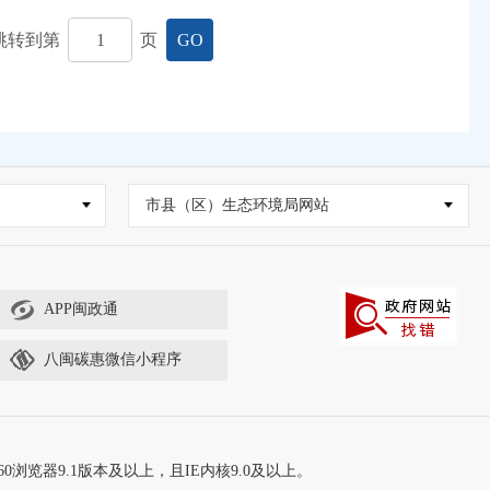
跳转到第
页
GO
市县（区）生态环境局网站
APP闽政通
八闽碳惠微信小程序
60浏览器9.1版本及以上，且IE内核9.0及以上。