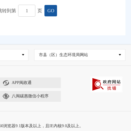
跳转到第
页
GO
市县（区）生态环境局网站
APP闽政通
八闽碳惠微信小程序
60浏览器9.1版本及以上，且IE内核9.0及以上。