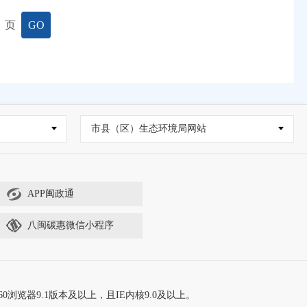
页
GO
市县（区）生态环境局网站
APP闽政通
八闽碳惠微信小程序
60浏览器9.1版本及以上，且IE内核9.0及以上。