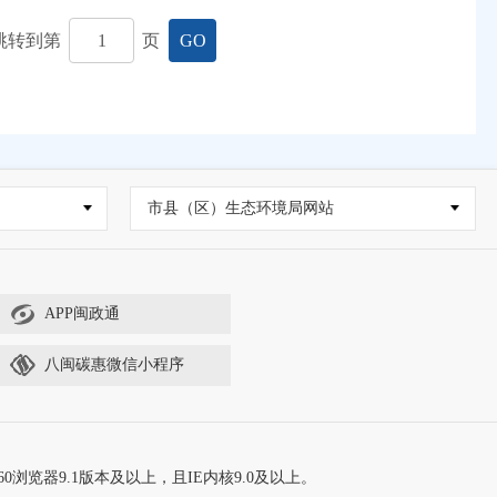
跳转到第
页
GO
市县（区）生态环境局网站
APP闽政通
八闽碳惠微信小程序
60浏览器9.1版本及以上，且IE内核9.0及以上。