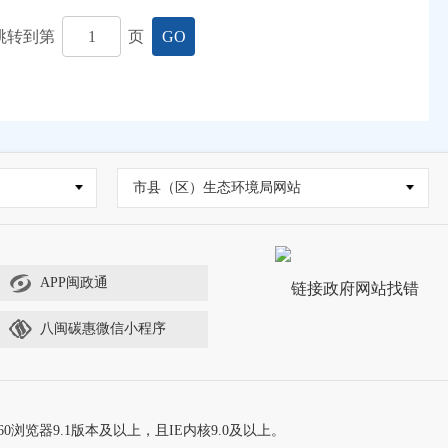
跳转到第
页
GO
市县（区）生态环境局网站
APP闽政通
八闽碳惠微信小程序
60浏览器9.1版本及以上，且IE内核9.0及以上。