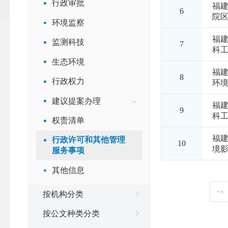
行政审批
福
6
院
环境监察
福
监测科技
7
科
生态环境
福建
8
行政权力
环
建议提案办理
福
9
科
权责清单
福建
行政许可和其他管理
10
境
服务事项
其他信息
<<
按机构分类
按公文种类分类