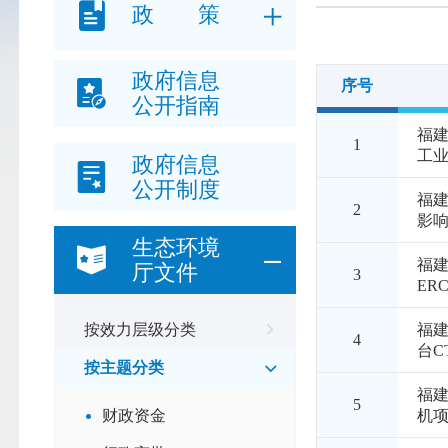
政 策
政府信息
序号
公开指南
福
1
工业
政府信息
公开制度
福建
2
影
生态环境
福建
厅文件
3
ER
福
按效力层级分类
4
台C
按主题分类
福建
5
机
财政资金